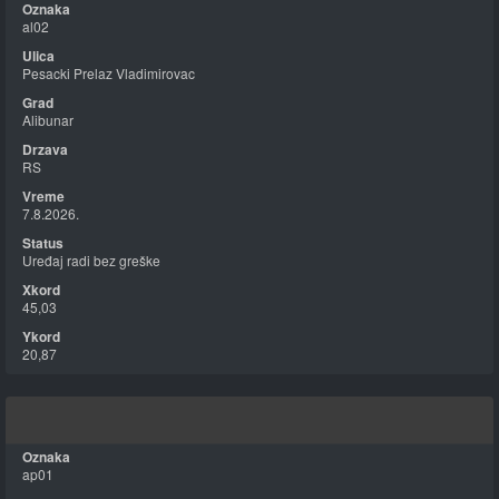
al02
Pesacki Prelaz Vladimirovac
Alibunar
RS
7.8.2026.
Uređaj radi bez greške
45,03
20,87
ap01