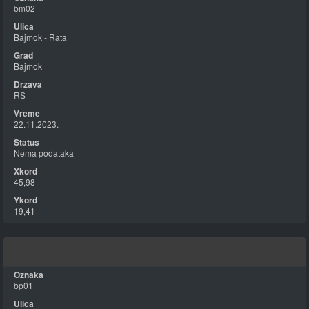
bm02
Bajmok - Rata
Bajmok
RS
22.11.2023.
Nema podataka
45,98
19,41
bp01