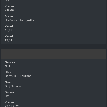
7.8.2026.
Uređaj radi bez greške
45,81
19,64
clu1
Campului - Kaufland
Cluj Napoca
RO
22.11.2023.