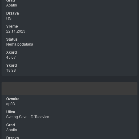
Apatin
RS
22.11.2023.
Nema podataka
45,67
18,98
ap03
Svetog Save - D.Tucovica
Apatin