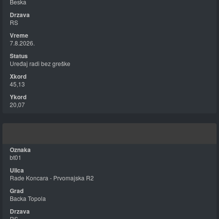
Beska
RS
7.8.2026.
Uređaj radi bez greške
45,13
20,07
bt01
Rade Koncara - Prvomajska R2
Backa Topola
RS