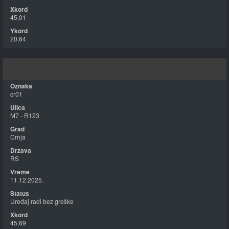
45,01
20,64
cr01
M7 - R123
Crnja
RS
11.12.2025.
Uređaj radi bez greške
45,69