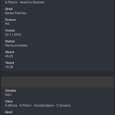
ILRibara - Veselina Maslase
Backa Palanka
RS
22.11.2023.
Nema podataka
45,25
19,38
bs01
K.Milosa - K.Petra I - Karadjordjeva - C.Dusana