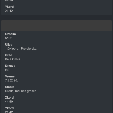
21,42
be02
1.Oktobra - Proleterska
Bela Crkva
RS
7.8.2026.
Uređaj radi bez greške
44,90
21,42