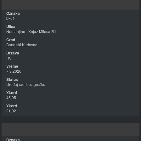
bk01
Nemanjine - Knjaz Milosa R1
Banatski Karlovac
RS
7.8.2026.
Uređaj radi bez greške
45,05
21,02