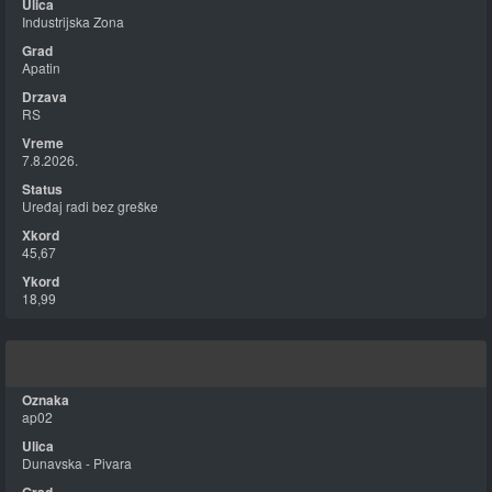
Industrijska Zona
Apatin
RS
7.8.2026.
Uređaj radi bez greške
45,67
18,99
ap02
Dunavska - Pivara