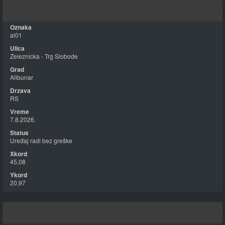
al01
Zeleznicka - Trg Slobode
Alibunar
RS
7.8.2026.
Uređaj radi bez greške
45,08
20,97