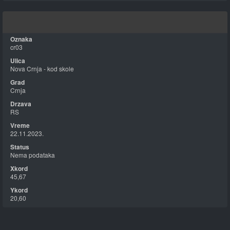
cr03
Nova Crnja - kod skole
Crnja
RS
22.11.2023.
Nema podataka
45,67
20,60