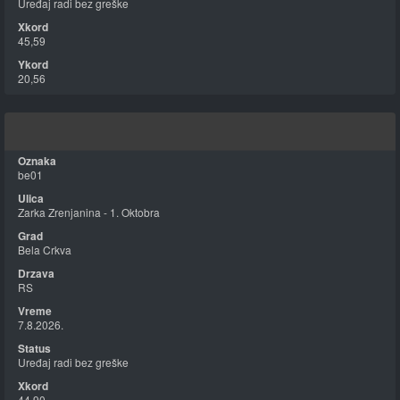
Uređaj radi bez greške
45,59
20,56
be01
Zarka Zrenjanina - 1. Oktobra
Bela Crkva
RS
7.8.2026.
Uređaj radi bez greške
44,90