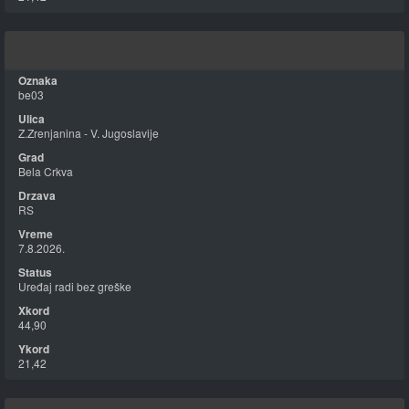
be03
Z.Zrenjanina - V. Jugoslavije
Bela Crkva
RS
7.8.2026.
Uređaj radi bez greške
44,90
21,42